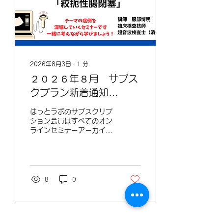
は、はっとラボの学び方を
体験していただければ嬉し
いです。 もちろん、継
続して学びたい方には、
■ 月額プラン（4,000円）
■ 年額プラン（36,000
円）【年間12,000円お
2026年8月3日
∙
1
分
得】 もご用意していま
２０２６年８月 サブス
す。 年額プランは公開後
すぐに、継続して学んでく
クプラン新着通知
ださっている方々にもお選
01（Peatixでも募集予
びいただき、大変嬉しく感
はっとラボのサブスクリプ
じています。 超音波検査
定）
ション会員はすべてのオン
は、一度学んで終わりでは
ラインセミナーアーカイブ
なく、日々の検査の中で少
の閲覧が可能です。 ま
しずつ身についていく技術
た、新規の動画セミナーを
です。 はっとラボも、単
先行公開しますので、先に
発のセミナーだけではな
学ぶことができます。 た
く、「継続して学べる場
だ、今まではSlackでのみ
8
0
所」でありたいという想い
新着通知を行っていました
で運営しています。...
ので、ブログでも新着通知
を行うことにしました。
会員以外の方もこんなセミ