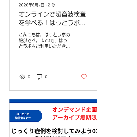
2026年8月7日
∙
2
分
オンラインで超音波検査
を学べる！はっとラボ
サブスクがより利用しや
こんにちは。はっとラボの
すくなりました
服部です。 いつも、はっ
とラボをご利用いただきあ
りがとうございます。 こ
のたび、はっとラボのサブ
スクリプションを、より利
用しやすい形へリニューア
ルしました。 「興味はあ
0
0
るけれど、いきなり継続す
るのは少し不安…」 そん
な方にも気軽にご利用いた
だけるよう、新たに【初回
限定お試しプラン】をご用
意しました。 ■ 初回限定
お試しプラン・3,000円
（税込） ・1か月間ご利用
可能・動画コンテンツをご
視聴いただけます まず