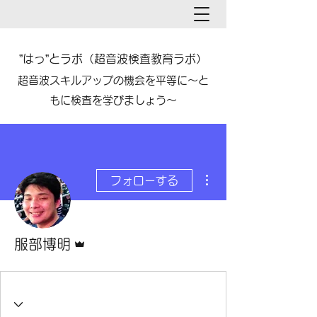
”はっ”とラボ（超音波検査教育ラボ）​​
​超音波スキルアップの機会を平等に～と
もに検査を学びましょう～
その他
フォローする
管理者
服部博明