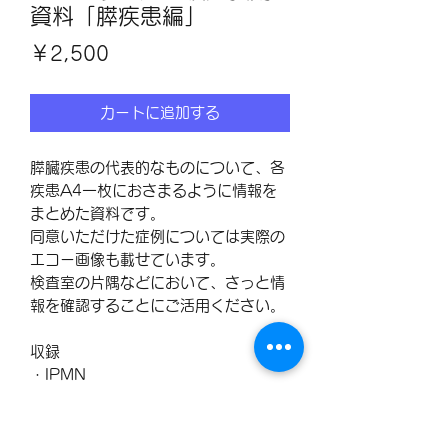
資料「膵疾患編」
価
￥2,500
格
カートに追加する
膵臓疾患の代表的なものについて、各
疾患A4一枚におさまるように情報を
まとめた資料です。
同意いただけた症例については実際の
エコー画像も載せています。
検査室の片隅などにおいて、さっと情
報を確認することにご活用ください。
収録
・IPMN
・MCN
・SCN
・仮性嚢胞など炎症性の嚢胞