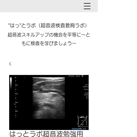
”はっ”とラボ（超音波検査教育ラボ）​​
​超音波スキルアップの機会を平等に～と
もに検査を学びましょう～
はっとラボ超音波勉強用