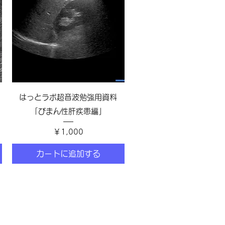
クイックビュー
はっとラボ超音波勉強用資料
「びまん性肝疾患編」
価格
￥1,000
カートに追加する