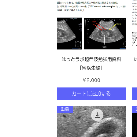
クイックビュー
はっとラボ超音波勉強用資料
「腎疾患編」
価格
￥2,000
カートに追加する
単品