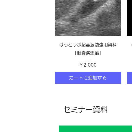
クイックビュー
はっとラボ超音波勉強用資料
「胆嚢疾患編」
価格
￥2,000
カートに追加する
セミナー資料