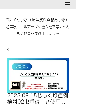
”はっ”とラボ（超音波検査教育ラボ）​​
​超音波スキルアップの機会を平等に～と
もに検査を学びましょう～
2025.08.15じっくり症例
検討02虫垂炎 で使用し